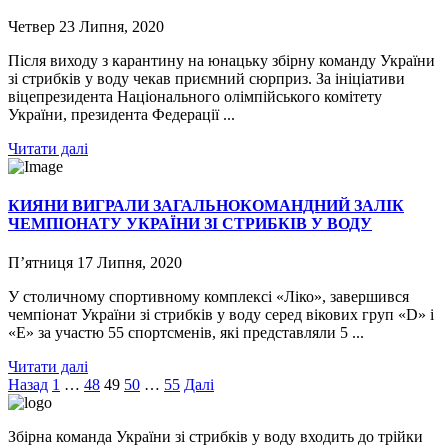
Четвер 23 Липня, 2020
Після виходу з карантину на юнацьку збірну команду України
зі стрибків у воду чекав приємний сюрприз. За ініціативи
віцепрезидента Національного олімпійського комітету
України, президента Федерації ...
Читати далі
КИЯНИ ВИГРАЛИ ЗАГАЛЬНОКОМАНДНИЙ ЗАЛІК
ЧЕМПІОНАТУ УКРАЇНИ ЗІ СТРИБКІВ У ВОДУ
П’ятниця 17 Липня, 2020
У столичному спортивному комплексі «Ліко», завершився
чемпіонат України зі стрибків у воду серед вікових груп «D» і
«Е» за участю 55 спортсменів, які представляли 5 ...
Читати далі
Пагінація
Назад
1
…
48
49
50
…
55
Далі
записів
Збірна команда України зі стрибків у воду входить до трійки