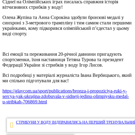
Сіднеї на Олімпійських іграх писалась справжня історія
вітчизняних стрибків у воду!
Олена Жупіна та Анна Сорокіна здобули бронзові медалі у
синхроні з 3-метрового трампліну і тим самим стали першими
українками, кому підкорився олімпійський п’єдестал у цьому
виді спорту.
Всі емоції та переживання 20-річної давнини пригадують
спортсменки, їхня наставниця Тетяна Турова та президент
Федерації України зі стрибків у воду Ігор Лисов.
Всі подробиці у матеріалі журналіста Івана Вербицького, який
ми спільно підготували для вас!
https://glavcom.ua/sport/publications/bronza-i-propoziciya-ruki-y-
sercya-yak-ukrajina-zdobuvala-v-sidneji-jedinu-olimpiysku-medal-
u-stribkah-706869.html
Навігація
СТРИБУНИ У ВОДУ ВІДПРАВИЛИСЬ НА ПЕРШИЙ ТРЕНУВАЛЬНИЙ
записів