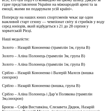
гідне представлення України на міжнародній арені та за
емоції, якими ви подарували усій країні».
Попереду на наших юних спортсменів чекає ще один
важливий старт сезону — чемпіонат світу зі стрибків у воду
серед юніорів, який відбудеться з 21 до 28 серпня у
хорватській Рієці.
Наші медалісти:
Золото – Назарій Кононенко (трамплін 1м, група В)
Золото – Аліна Полонець (трамплін 3м, група В)
Золото – Аліна Полонець (трамплін 1м, група В)
Срібло – Назарій Кононенко і Валерій Малєєв (вишка
синхрон)
Срібло – Назарій Кононенко (вишка, група В)
Срібло – Аліна Полонець і Дар’я Полякова (трамплін
3м,синхрон)
Бронза – Софія Виставкіна, Єлизавета Дядюк, Назарій