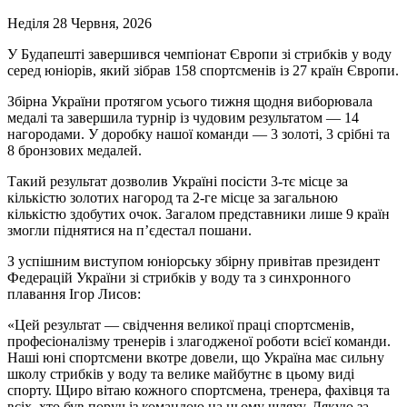
Неділя 28 Червня, 2026
У Будапешті завершився чемпіонат Європи зі стрибків у воду
серед юніорів, який зібрав 158 спортсменів із 27 країн Європи.
Збірна України протягом усього тижня щодня виборювала
медалі та завершила турнір із чудовим результатом — 14
нагородами. У доробку нашої команди — 3 золоті, 3 срібні та
8 бронзових медалей.
Такий результат дозволив Україні посісти 3-тє місце за
кількістю золотих нагород та 2-ге місце за загальною
кількістю здобутих очок. Загалом представники лише 9 країн
змогли піднятися на п’єдестал пошани.
З успішним виступом юніорську збірну привітав президент
Федерацій України зі стрибків у воду та з синхронного
плавання Ігор Лисов:
«Цей результат — свідчення великої праці спортсменів,
професіоналізму тренерів і злагодженої роботи всієї команди.
Наші юні спортсмени вкотре довели, що Україна має сильну
школу стрибків у воду та велике майбутнє в цьому виді
спорту. Щиро вітаю кожного спортсмена, тренера, фахівця та
всіх, хто був поруч із командою на цьому шляху. Дякую за