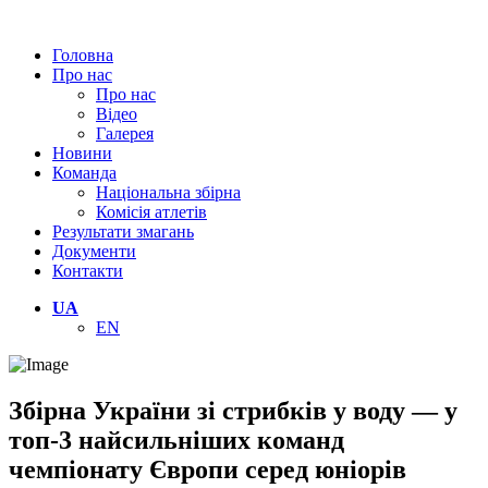
Головна
Про нас
Про нас
Відео
Галерея
Новини
Команда
Національна збірна
Комісія атлетів
Результати змагань
Документи
Контакти
UA
EN
Збірна України зі стрибків у воду — у
топ-3 найсильніших команд
чемпіонату Європи серед юніорів