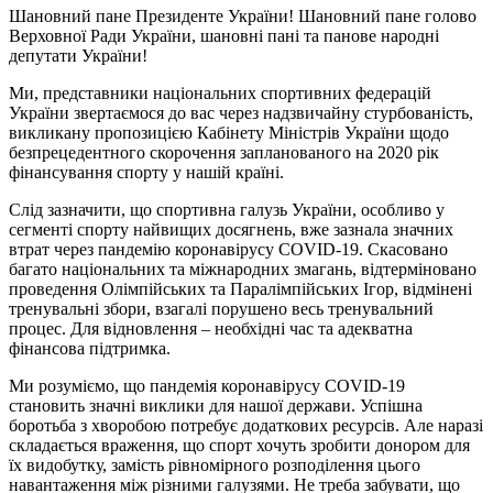
Шановний пане Президенте України! Шановний пане голово
Верховної Ради України, шановні пані та панове народні
депутати України!
Ми, представники національних спортивних федерацій
України звертаємося до вас через надзвичайну стурбованість,
викликану пропозицією Кабінету Міністрів України щодо
безпрецедентного скорочення запланованого на 2020 рік
фінансування спорту у нашій країні.
Слід зазначити, що спортивна галузь України, особливо у
сегменті спорту найвищих досягнень, вже зазнала значних
втрат через пандемію коронавірусу COVID-19. Скасовано
багато національних та міжнародних змагань, відтерміновано
проведення Олімпійських та Паралімпійських Ігор, відмінені
тренувальні збори, взагалі порушено весь тренувальний
процес. Для відновлення – необхідні час та адекватна
фінансова підтримка.
Ми розуміємо, що пандемія коронавірусу COVID-19
становить значні виклики для нашої держави. Успішна
боротьба з хворобою потребує додаткових ресурсів. Але наразі
складається враження, що спорт хочуть зробити донором для
їх видобутку, замість рівномірного розподілення цього
навантаження між різними галузями. Не треба забувати, що