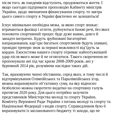
після того, як пандемія відступить, продовжиться життя. І
якщо сьогодні підтримати пропозицію Кабінету міністрів
України, щодо зменшення фінансування спорту, то завтра
цього самого спорту в Україні фактично не залишиться!
Існує мінімально необхідна межа, за якою спорт зникає:
втрачаються фахівці і атлети, руйнуються базові речі, без яких
поновити спортивний процес буде дуже важко, довго й
занадто витратно. Будуть зруйновані багаторічні
напрацювання, кар’єри багатьох спортсменів будуть зламані,
провідні тренери знов за першої можливості від’їдуть за
кордон. Екосистема нашого спорту отримає найпотужніший
удар після якого може й не оговтатися. Такого скорочення не
пропонували ані під час кризи 2008-2009 років, ані у
буремний 2014 рік, розуміючи наслідки таких дій.
Так, враховуючи чинні обставини, серед яких, в тому числі й
відтермінування Олімпійських та Паралімпійських ігор,
можна вираховувати об’єктивну суму, на яку відносно
безболісно можна скоротити видатки на спортивну галузь
протягом 2020 року. Для цього потрібно залучити
представників Міністерства молоді та спорту України,
Комітету Верховної Ради України з питань молоді та спорту та
Національні Федерації з видів спорту. Справедливим було б
вираховувати із запланованого бюджету ті заходи, що не