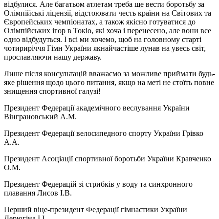
відбулися. Але багатьом атлетам треба ще вести боротьбу за
Олімпійські ліцензії, відстоювати честь країни на Світових та
Європейських чемпіонатах, а також якісно готуватися до
Олімпійських ігор в Токіо, які хоча і перенесено, але вони все
одно відбудуться. І всі ми хочемо, щоб на головному старті
чотириріччя Гімн України якнайчастіше лунав на увесь світ,
прославляючи нашу державу.
Лише після консультацій вважаємо за можливе приймати будь-
яке рішення щодо цього питання, якщо на меті не стоїть повне
знищення спортивної галузі!
Президент Федерації академічного веслування України
Вінграновський А.М.
Президент Федерації велосипедного спорту України Грівко
А.А.
Президент Асоціації спортивної боротьби України Кравченко
О.М.
Президент Федерацій зі стрибків у воду та синхронного
плавання Лисов І.В.
Перший віце-президент Федерації гімнастики України
Дерюгіна І.І.