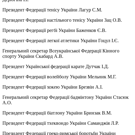
Президент Федерації тенісу України Лагур С.М.
Президент Федерації настільного тенісу України Зац О.В.
Президент Федерації регбі України Баженков Є.В.
Президент Федерації легкої атлетики України Гоцул І.Є.
Генеральний секретар Всеукраїнської Федерації Кінного
спорту України Скабард А.В.
Президент Української федерації карате Дутчак І.Д.
Президент Федерації волейболу України Мельник М.Г.
Президент Федерації хокею України Брезвін А.І.
Генеральний секретар Федерації бадмінтону України Стасюк
А.О.
Президент Федерації біатлону України Бринзак В.М.
Президент Федерації тхеквондо України Саманджія Л.Р.
Президент Федерації греко-римської боротьби України