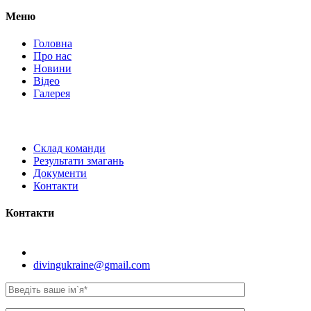
Меню
Головна
Про нас
Новини
Відео
Галерея
Склад команди
Результати змагань
Документи
Контакти
Контакти
Київ, вул. Самійла Кішки, 8.
divingukraine@gmail.com