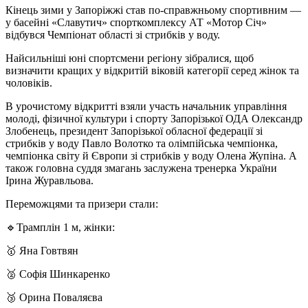
Кінець зими у Запоріжжі став по-справжньому спортивним —
у басейні «Славутич» спорткомплексу АТ «Мотор Січ»
відбувся Чемпіонат області зі стрибків у воду.
Найсильніші юні спортсмени регіону зібралися, щоб
визначити кращих у відкритій віковій категорії серед жінок та
чоловіків.
В урочистому відкритті взяли участь начальник управління
молоді, фізичної культури і спорту Запорізької ОДА Олександр
Злобенець, президент Запорізької обласної федерації зі
стрибків у воду Павло Волотко та олімпійська чемпіонка,
чемпіонка світу й Європи зі стрибків у воду Олена Жупіна. А
також головна суддя змагань заслужена тренерка України
Ірина Журавльова.
Переможцями та призери стали:
🔹Трамплін 1 м, жінки:
🥇 Яна Говтвян
🥈 Софія Шинкаренко
🥉 Орина Поваляєва