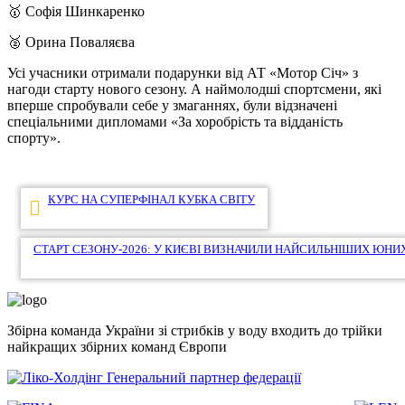
🥇 Софія Шинкаренко
🥈 Орина Поваляєва
Усі учасники отримали подарунки від АТ «Мотор Січ» з
нагоди старту нового сезону. А наймолодші спортсмени, які
вперше спробували себе у змаганнях, були відзначені
спеціальними дипломами «За хоробрість та відданість
спорту».
Навігація
КУРС НА СУПЕРФІНАЛ КУБКА СВІТУ
записів
СТАРТ СЕЗОНУ-2026: У КИЄВІ ВИЗНАЧИЛИ НАЙСИЛЬНІШИХ ЮНИХ
Збірна команда України зі стрибків у воду входить до трійки
найкращих збірних команд Європи
Генеральний партнер федерації