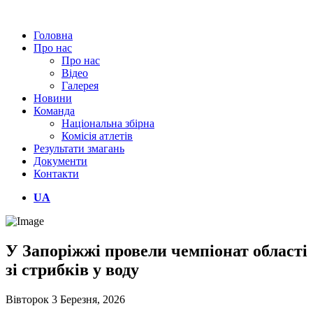
Головна
Про нас
Про нас
Відео
Галерея
Новини
Команда
Національна збірна
Комісія атлетів
Результати змагань
Документи
Контакти
UA
У Запоріжжі провели чемпіонат області
зі стрибків у воду
Вівторок 3 Березня, 2026