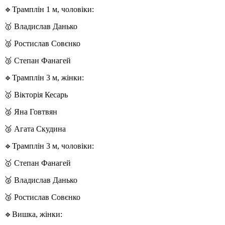
🔹Трамплін 1 м, чоловіки:
🥇 Владислав Данько
🥈 Ростислав Совєнко
🥉 Степан Фанагей
🔹Трамплін 3 м, жінки:
🥇 Вікторія Кесарь
🥈 Яна Говтвян
🥉 Агата Скудина
🔹Трамплін 3 м, чоловіки:
🥇 Степан Фанагей
🥈 Владислав Данько
🥉 Ростислав Совєнко
🔹Вишка, жінки: