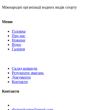
Міжнародні організації водних видів спорту
Меню
Головна
Про нас
Новини
Відео
Галерея
Склад команди
Результати змагань
Документи
Контакти
Контакти
Київ, вул. Самійла Кішки, 8.
divingukraine@gmail.com