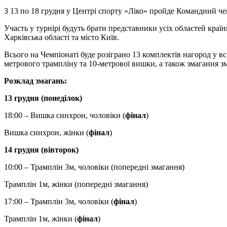
З 13 по 18 грудня у Центрі спорту «Ліко» пройде Командний чем
Участь у турнірі будуть брати представники усіх областей країн
Харківська області та місто Київ.
Всього на Чемпіонаті буде розіграно 13 комплектів нагород у в
метрового трампліну та 10-метрової вишки, а також змагання з
Розклад змагань:
13 грудня (понеділок)
18:00 – Вишка синхрон, чоловіки (
фінал
)
Вишка синхрон, жінки (
фінал
)
14 грудня (вівторок)
10:00 – Трамплін 3м, чоловіки (попередні змагання)
Трамплін 1м, жінки (попередні змагання)
17:00 – Трамплін 3м, чоловіки (
фінал
)
Трамплін 1м, жінки (
фінал
)