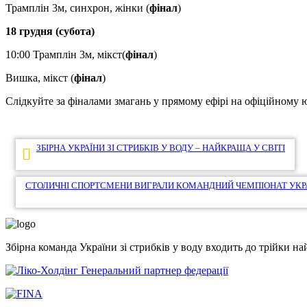
Трамплін 3м, синхрон, жінки (
фінал
)
18 грудня (субота)
10:00 Трамплін 3м, мікст(
фінал
)
Вишка, мікст (
фінал
)
Слідкуйте за фіналами змагань у прямому ефірі на офіційному ю
Навігація
ЗБІРНА УКРАЇНИ ЗІ СТРИБКІВ У ВОДУ – НАЙКРАЩА У СВІТІ
записів
СТОЛИЧНІ СПОРТСМЕНИ ВИГРАЛИ КОМАНДНИЙ ЧЕМПІОНАТ УКР
Збірна команда України зі стрибків у воду входить до трійки 
Генеральний партнер федерації