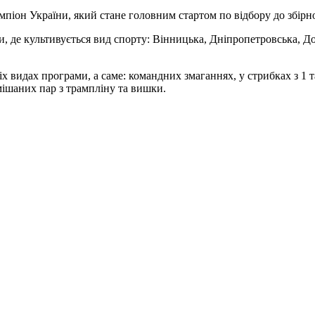
піон України, який стане головним стартом по відбору до збірної
и, де культивується вид спорту: Вінницька, Дніпропетровська, До
сіх видах програми, а саме: командних змаганнях, у стрибках з 1 
мішаних пар з трампліну та вишки.