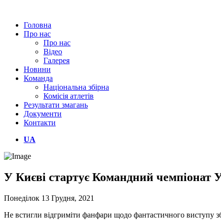
Головна
Про нас
Про нас
Відео
Галерея
Новини
Команда
Національна збірна
Комісія атлетів
Результати змагань
Документи
Контакти
UA
У Києві стартує Командний чемпіонат Ук
Понеділок 13 Грудня, 2021
Не встигли відгриміти фанфари щодо фантастичного виступу збір