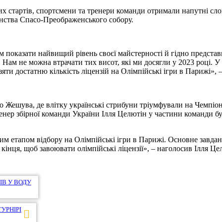
 стартів, спортсмени та тренери команди отримали напутні слова
енства Спасо-Преображенського собору.
показати найвищий рівень своєї майстерності й гідно представи
. Нам не можна втрачати тих висот, які ми досягли у 2023 році. У
ти достатню кількість ліцензій на Олімпійські ігри в Парижі», –
о Жешува, де влітку українські стрибуни тріумфували на Чемпіон
нер збірної команди України Ілля Целютін у частини команди бу
ьним етапом відбору на Олімпійські ігри в Парижі. Основне завда
кінця, щоб завоювати олімпійські ліцензії», – наголосив Ілля Це
ІВ У ВОДУ
УРНІРІ