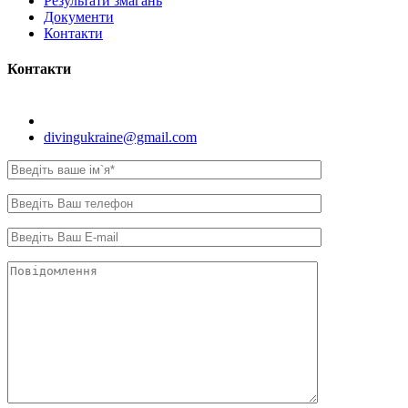
Результати змагань
Документи
Контакти
Контакти
Київ, вул. Самійла Кішки, 8.
divingukraine@gmail.com