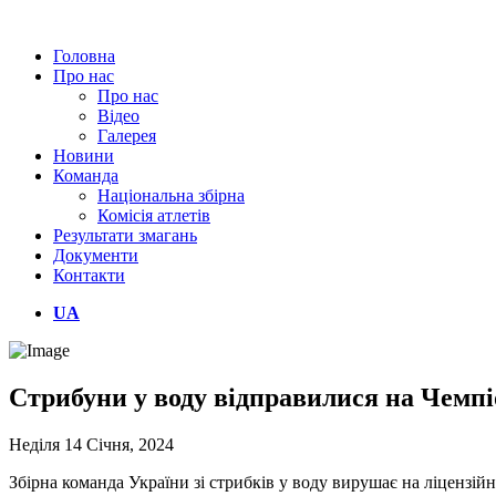
Головна
Про нас
Про нас
Відео
Галерея
Новини
Команда
Національна збірна
Комісія атлетів
Результати змагань
Документи
Контакти
UA
Стрибуни у воду відправилися на Чемпі
Неділя 14 Січня, 2024
Збірна команда України зі стрибків у воду вирушає на ліцензій