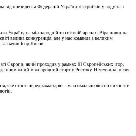
 від президента Федерацій України зі стрибків у воду та з
ти Україну на міжнародній та світовій аренах. Віра повинна
 світі велика конкуренція, але у нас команда з великим
 зазначив Ігор Лисов.
аті Європи, який проходив у рамках III Європейських ігор,
де проміжний міжнародний старт у Ростоку, Німеччина, після
ння, яке стоїть перед командою – максимально якісно виконати
лютін.