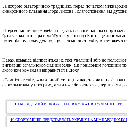
За доброю багаторічною традицією, перед початком міжнародних
синхронного плавання Ігоря Лисова і благословення від духов
«Переконаний, що молебен надасть наснаги нашим спортсменам 
бути у кожного: віра в майбутнє, у Господа Бога – це допомагає
потенціалом, тому думаю, що на чемпіонаті світу ми зможемо взя
Наразі команда відправиться на тренувальний збір до польськог
вигравши загальнокомандний залік. Як повідомим головний тре
якого вже команда відправиться в Доху.
«Чемпіонат світу – важливий старт для нас, так як він є фінал
свою змагальну програму, а там вже боротися з суперниками до 
Навігація
СТАВ ВІДОМИЙ РОЗКЛАД ЕТАПІВ КУБКА СВІТУ-2024 ЗІ СТРИБК
записів
10 СПОРТСМЕНІВ ПРЕДСТАВЛЯТЬ УКРАЇНУ НА МІЖНАРОДНОМУ Т