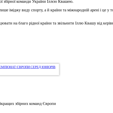
ої збірної команди України Іллєю Квашею.
ше іміджу виду спорту, а й країни та міжнародній арені і це у то
цювати на благо рідної країни та звільнити Іллю Квашу від кері
 ЧЕМПІОНАТ ЄВРОПИ СЕРЕД ЮНІОРІВ
найкращих збірних команд Європи