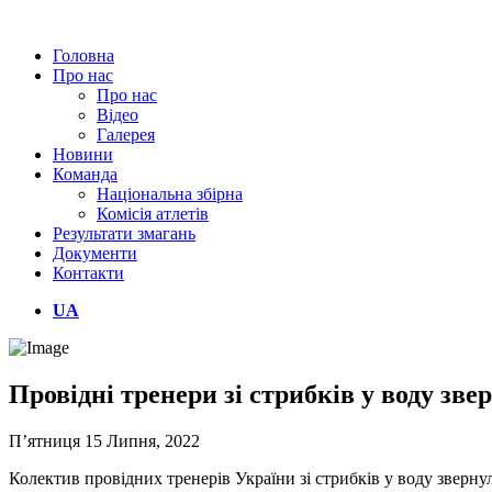
Головна
Про нас
Про нас
Відео
Галерея
Новини
Команда
Національна збірна
Комісія атлетів
Результати змагань
Документи
Контакти
UA
Провідні тренери зі стрибків у воду зве
П’ятниця 15 Липня, 2022
Колектив провідних тренерів України зі стрибків у воду зверну