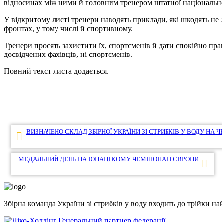
відносинах між ними й головним тренером штатної національн
У відкритому листі тренери наводять приклади, які шкодять не ли
фронтах, у тому числі й спортивному.
Тренери просять захистити їх, спортсменів й дати спокійно пра
досвідчених фахівців, ні спортсменів.
Повний текст листа додається.
Навігація
ВИЗНАЧЕНО СКЛАД ЗБІРНОЇ УКРАЇНИ ЗІ СТРИБКІВ У ВОДУ НА
записів
МЕДАЛЬНИЙ ДЕНЬ НА ЮНАЦЬКОМУ ЧЕМПІОНАТІ ЄВРОПИ
Збірна команда України зі стрибків у воду входить до трійки 
Генеральний партнер федерації