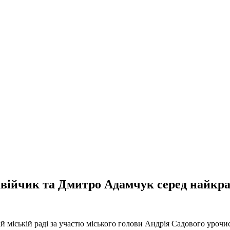
авійчик та Дмитро Адамчук серед найкр
 міській раді за участю міського голови Андрія Садового урочис