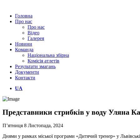
Головна
Про нас
Про нас
Відео
Галерея
Новини
Команда
Національна збірна
Комісія атлетів
Результати змагань
Документи
Контакти
UA
Представники стрибків у воду Уляна К
П’ятниця 8 Листопада, 2024
Днями у рамках міської програми «Дитячий тренер» у Львівській