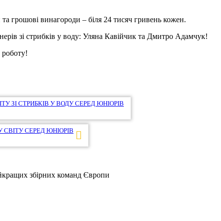
та грошові винагороди – біля 24 тисяч гривень кожен.
нерів зі стрибків у воду: Уляна Кавійчик та Дмитро Адамчук!
 роботу!
ТУ ЗІ СТРИБКІВ У ВОДУ СЕРЕД ЮНІОРІВ
У СВІТУ СЕРЕД ЮНІОРІВ
найкращих збірних команд Європи