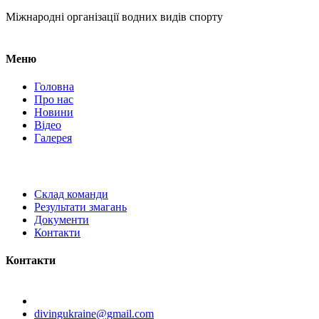
Міжнародні організації водних видів спорту
Меню
Головна
Про нас
Новини
Відео
Галерея
Склад команди
Результати змагань
Документи
Контакти
Контакти
Київ, вул. Самійла Кішки, 8.
divingukraine@gmail.com