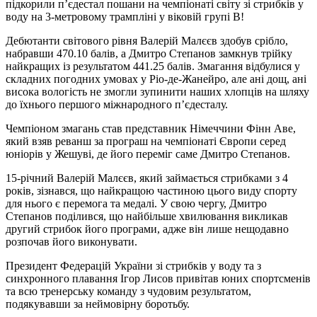
підкорили п’єдестал пошани на чемпіонаті світу зі стрибків у
воду на 3-метровому трампліні у віковій групі В!
Дебютанти світового рівня Валерій Малєєв здобув срібло,
набравши 470.10 балів, а Дмитро Степанов замкнув трійку
найкращих із результатом 441.25 балів. Змагання відбулися у
складних погодних умовах у Ріо-де-Жанейро, але ані дощ, ані
висока вологість не змогли зупинити наших хлопців на шляху
до їхнього першого міжнародного п’єдесталу.
Чемпіоном змагань став представник Німеччини Фінн Аве,
який взяв реванш за програш на чемпіонаті Європи серед
юніорів у Жешуві, де його переміг саме Дмитро Степанов.
15-річний Валерій Малєєв, який займається стрибками з 4
років, зізнався, що найкращою частиною цього виду спорту
для нього є перемога та медалі. У свою чергу, Дмитро
Степанов поділився, що найбільше хвилювання викликав
другий стрибок його програми, адже він лише нещодавно
розпочав його виконувати.
Президент Федерацій України зі стрибків у воду та з
синхронного плавання Ігор Лисов привітав юних спортсменів
та всю тренерську команду з чудовим результатом,
подякувавши за неймовірну боротьбу.