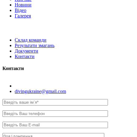
Новини
Відео
Галерея
Склад команди
Результати змагань
Документи
Контакти
Контакти
Київ, вул. Самійла Кішки, 8.
divingukraine@gmail.com