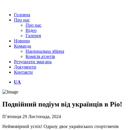
Головна
Про нас
Про нас
Відео
Галерея
Новини
Команда
Національна збірна
Комісія атлетів
Результати змагань
Документи
Контакти
UA
Подвійний подіум від українців в Ріо!
П’ятниця 29 Листопада, 2024
Неймовірний успіх! Одразу двоє українських спортсменів