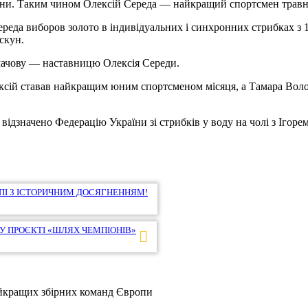
есни. Таким чином Олексій Середа — найкращий спортсмен травн
Середа виборов золото в індивідуальних і синхронних стрибках з 
скун.
ачову — наставницю Олексія Середи.
ексій ставав найкращим юним спортсменом місяця, а Тамара Во
відзначено Федерацію України зі стрибків у воду на чолі з Ігор
ОПІ З ІСТОРИЧНИМ ДОСЯГНЕННЯМ!
МУ ПРОЄКТІ «ШЛЯХ ЧЕМПІОНІВ»
найкращих збірних команд Європи