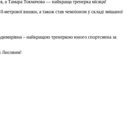
я, а Тамара Токмачова — найкраща тренерка місяця!
10-метрової вишки, а також став чемпіоном у складі змішаної
лодимирівна – найкращою тренеркою юного спортсмена за
ем Лисовим!