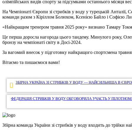
олімпійських видів спорту за підсумками останнього місяця в
На Чемпіонаті Європи зі стрибків у воду у турецькій Анталії, 
команди разом з Кіріллом Болюхом, Ксенією Байло і Софією Ли
«Найкращим тренером травня 2025 року» визнано Тамару Токм
Це перша доросла нагорода цього тандему. Минулого року, Ол
бронзу на чемпіонаті світу в Досі-2024.
За вагомий внесок у підготовку найкращого спортсмена травня 
Вітаємо та пишаємося вами!
Навігація
ЗБІРНА УКРАЇНА ЗІ СТРИБКІВ У ВОДУ — НАЙСИЛЬНІША В ЄВР
записів
ФЕДЕРАЦІЯ СТРИБКІВ У ВОДУ ОБГОВОРИЛА УЧАСТЬ У ПІЛОТНО
Збірна команда України зі стрибків у воду входить до трійки 