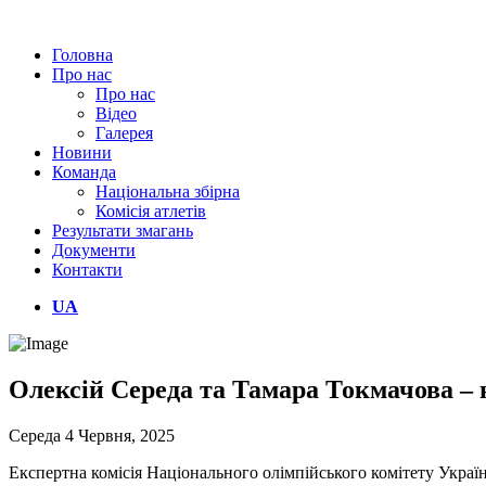
Головна
Про нас
Про нас
Відео
Галерея
Новини
Команда
Національна збірна
Комісія атлетів
Результати змагань
Документи
Контакти
UA
Олексій Середа та Тамара Токмачова – 
Середа 4 Червня, 2025
Експертна комісія Національного олімпійського комітету Укра