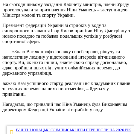
На сьогоднішньому засіданні Кабінету міністрів, члени Уряду
проголосували за призначення Ніни Уманець – заступницею
Міністра молоді та спорту України.
Президент федерацій України зі стрибків у воду та
синхронного плавання Ігор Лисов привітав Ніну Дмитрівну з
новою посадою та побажав подальших успіхів у розбудові
спортивної сфери.
«Знаю Вас як професіоналку своєї справи, рішучу та
наполегливу людину у відстоюванні інтересів вітчизняного
спорту. Ви, як ніхто інший, знаєте свою справу досконально,
адже пройшли шлях від гучних олімпійських перемог, до
державного управлінця.
Бажаю Вам успішного старту, реалізації всіх задуманих планів
та гучних перемог наших спортсменів», – йдеться у
привітанні.
Нагадаємо, що тривалий час Ніна Уманець була Виконавчим
директором Федерації України зі стрибків у воду.
Навігація
IV ЛІТНІ ЮНАЦЬКІ ОЛІМПІЙСЬКІ ІГРИ ПЕРЕНЕСЛИ НА 2026 РІК