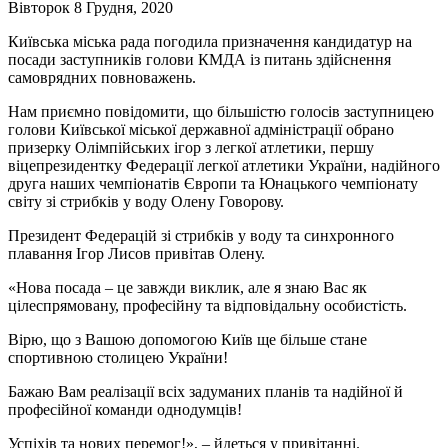
Вівторок 8 Грудня, 2020
Київська міська рада погодила призначення кандидатур на
посади заступників голови КМДА із питань здійснення
самоврядних повноважень.
Нам приємно повідомити, що більшістю голосів заступницею
голови Київської міської державної адміністрації обрано
призерку Олімпійських ігор з легкої атлетики, першу
віцепрезидентку Федерації легкої атлетики України, надійного
друга наших чемпіонатів Європи та Юнацького чемпіонату
світу зі стрибків у воду Олену Говорову.
Президент Федерацій зі стрибків у воду та синхронного
плавання Ігор Лисов привітав Олену.
«Нова посада – це завжди виклик, але я знаю Вас як
цілеспрямовану, професійну та відповідальну особистість.
Вірю, що з Вашою допомогою Київ ще більше стане
спортивною столицею України!
Бажаю Вам реалізації всіх задуманих планів та надійної й
професійної команди однодумців!
Успіхів та нових перемог!», – йдеться у привітанні.