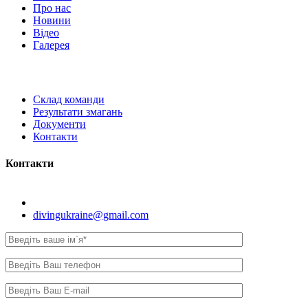
Про нас
Новини
Відео
Галерея
Склад команди
Результати змагань
Документи
Контакти
Контакти
Київ, вул. Самійла Кішки, 8.
divingukraine@gmail.com