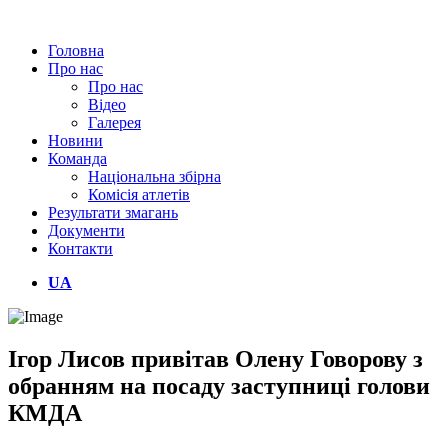
Головна
Про нас
Про нас
Відео
Галерея
Новини
Команда
Національна збірна
Комісія атлетів
Результати змагань
Документи
Контакти
UA
Ігор Лисов привітав Олену Говорову з
обранням на посаду заступниці голови
КМДА