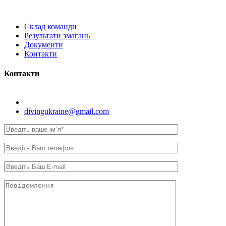
Склад команди
Результати змагань
Документи
Контакти
Контакти
Київ, вул. Самійла Кішки, 8.
divingukraine@gmail.com