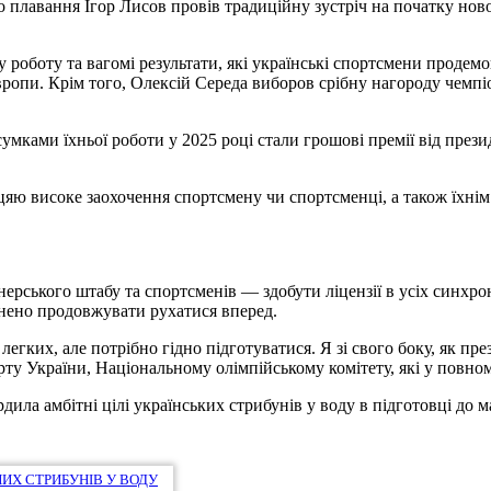
 плавання Ігор Лисов провів традиційну зустріч на початку ново
у роботу та вагомі результати, які українські спортсмени продемо
ропи. Крім того, Олексій Середа виборов срібну нагороду чемпі
умками їхньої роботи у 2025 році стали грошові премії від прези
яю високе заохочення спортсмену чи спортсменці, а також їхнім 
ерського штабу та спортсменів — здобути ліцензії в усіх синхро
внено продовжувати рухатися вперед.
з легких, але потрібно гідно підготуватися. Я зі свого боку, як 
рту України, Національному олімпійському комітету, які у повно
дила амбітні цілі українських стрибунів у воду в підготовці до 
ИХ СТРИБУНІВ У ВОДУ