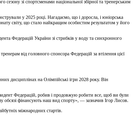
го сезону зі спортсменами національної збірної та тренерським
нстрували у 2025 році. Нагадаємо, що і доросла, і юніорська
онату світу, що стало найкращим особистим результатом у його
дента Федерацій України зі стрибків у воду та синхронного
тренерам від головного спонсора Федерацій за втілення цієї
нних дисциплінах на Олімпійські ігри 2028 року. Він
президент Федерацій, робив і продовжую робити все, щоб ви були
му обсязі фінансують наш вид спорту», — зазначив Ігор Лисов.
майбутніх міжнародних стартів.