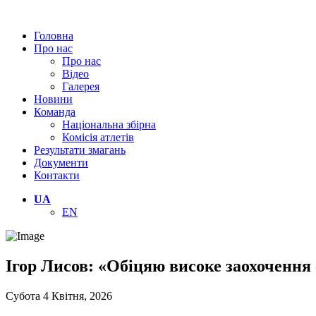
Головна
Про нас
Про нас
Відео
Галерея
Новини
Команда
Національна збірна
Комісія атлетів
Результати змагань
Документи
Контакти
UA
EN
Ігор Лисов: «Обіцяю високе заохочення 
Субота 4 Квітня, 2026