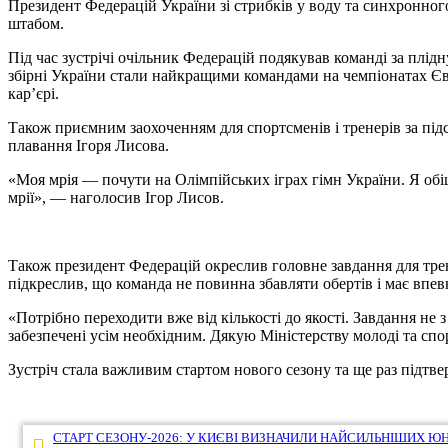
Президент Федерацій України зі стрибків у воду та синхронного
штабом.
Під час зустрічі очільник Федерацій подякував команді за плідн
збірні України стали найкращими командами на чемпіонатах Єв
кар’єрі.
Також приємним заохоченням для спортсменів і тренерів за підс
плавання Ігоря Лисова.
«Моя мрія — почути на Олімпійських іграх гімн України. Я обіц
мрії», — наголосив Ігор Лисов.
Також президент Федерацій окреслив головне завдання для трен
підкреслив, що команда не повинна збавляти обертів і має впе
«Потрібно переходити вже від кількості до якості. Завдання не 
забезпечені усім необхідним. Дякую Міністерству молоді та спо
Зустріч стала важливим стартом нового сезону та ще раз підтвер
Навігація
СТАРТ СЕЗОНУ-2026: У КИЄВІ ВИЗНАЧИЛИ НАЙСИЛЬНІШИХ ЮН