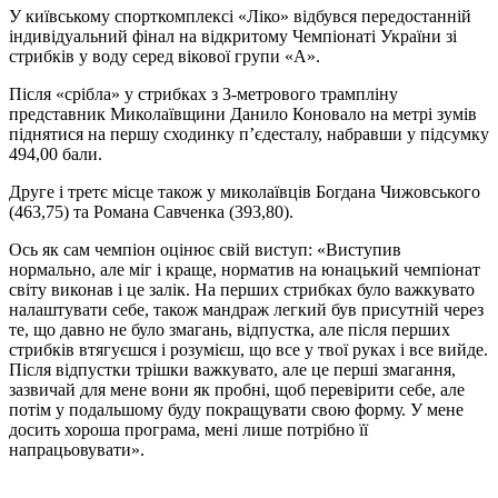
У київському спорткомплексі «Ліко» відбувся передостанній
індивідуальний фінал на відкритому Чемпіонаті України зі
стрибків у воду серед вікової групи «А».
Після «срібла» у стрибках з 3-метрового трампліну
представник Миколаївщини Данило Коновало на метрі зумів
піднятися на першу сходинку п’єдесталу, набравши у підсумку
494,00 бали.
Друге і третє місце також у миколаївців Богдана Чижовського
(463,75) та Романа Савченка (393,80).
Ось як сам чемпіон оцінює свій виступ: «Виступив
нормально, але міг і краще, норматив на юнацький чемпіонат
світу виконав і це залік. На перших стрибках було важкувато
налаштувати себе, також мандраж легкий був присутній через
те, що давно не було змагань, відпустка, але після перших
стрибків втягуєшся і розумієш, що все у твої руках і все вийде.
Після відпустки трішки важкувато, але це перші змагання,
зазвичай для мене вони як пробні, щоб перевірити себе, але
потім у подальшому буду покращувати свою форму. У мене
досить хороша програма, мені лише потрібно її
напрацьовувати».