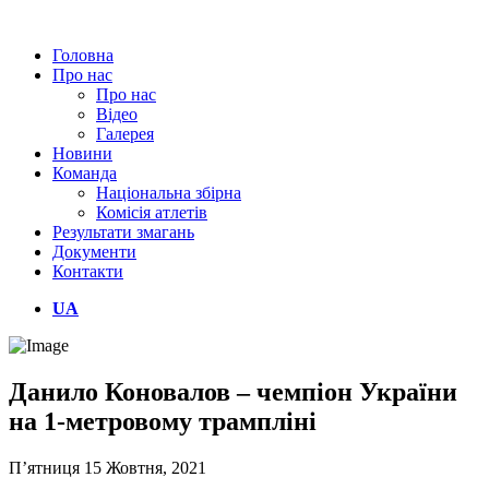
Головна
Про нас
Про нас
Відео
Галерея
Новини
Команда
Національна збірна
Комісія атлетів
Результати змагань
Документи
Контакти
UA
Данило Коновалов – чемпіон України
на 1-метровому трампліні
П’ятниця 15 Жовтня, 2021