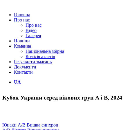
Головна
Про нас
Про нас
Відео
Галерея
Новини
Команда
Національна збірна
Комісія атлетів
Результати змагань
Документи
Контакти
UA
Кубок України серед вікових груп А і В, 2024
Юнаки А/В Вишка синхрон