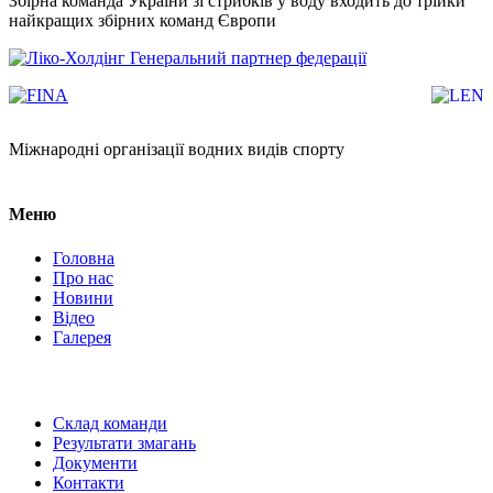
Збірна команда України зі стрибків у воду входить до трійки
найкращих збірних команд Європи
Генеральний партнер федерації
Міжнародні організації водних видів спорту
Меню
Головна
Про нас
Новини
Відео
Галерея
Склад команди
Результати змагань
Документи
Контакти