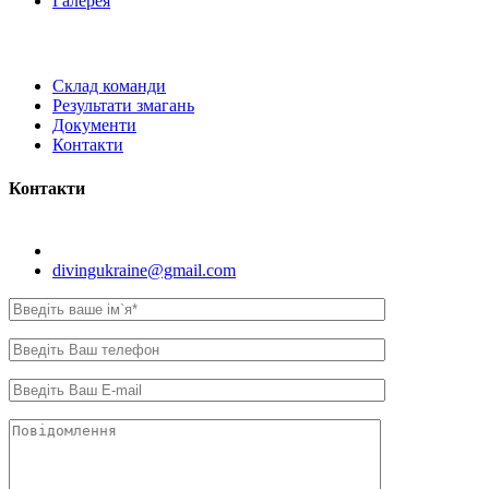
Галерея
Склад команди
Результати змагань
Документи
Контакти
Контакти
Київ, вул. Самійла Кішки, 8.
divingukraine@gmail.com