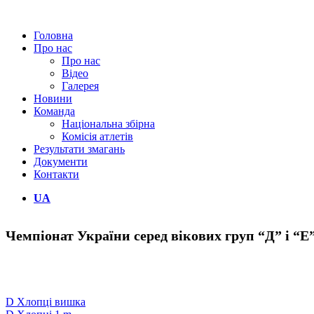
Головна
Про нас
Про нас
Відео
Галерея
Новини
Команда
Національна збірна
Комісія атлетів
Результати змагань
Документи
Контакти
UA
Чемпіонат України серед вікових груп “Д” і “Е
D Хлопці вишка