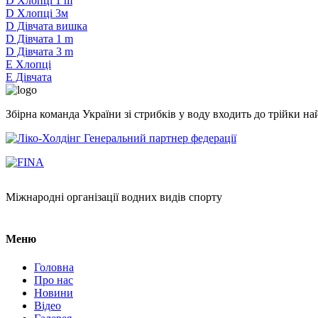
D Хлопці 1 m
D Хлопці 3м
D Дівчата вишка
D Дівчата 1 m
D Дівчата 3 m
E Хлопці
E Дівчата
Збірна команда України зі стрибків у воду входить до трійки 
Генеральний партнер федерації
Міжнародні організації водних видів спорту
Меню
Головна
Про нас
Новини
Відео