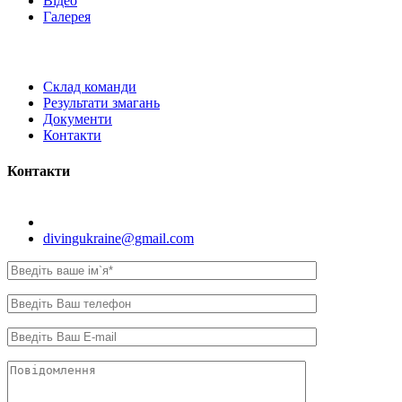
Відео
Галерея
Склад команди
Результати змагань
Документи
Контакти
Контакти
Київ, вул. Самійла Кішки, 8.
divingukraine@gmail.com