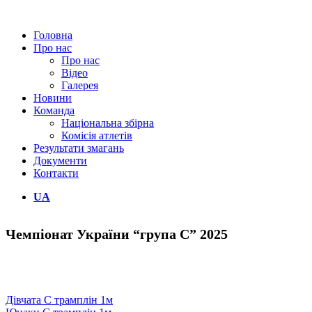
Головна
Про нас
Про нас
Відео
Галерея
Новини
Команда
Національна збірна
Комісія атлетів
Результати змагань
Документи
Контакти
UA
Чемпіонат України “група С” 2025
Дівчата С трамплін 1м