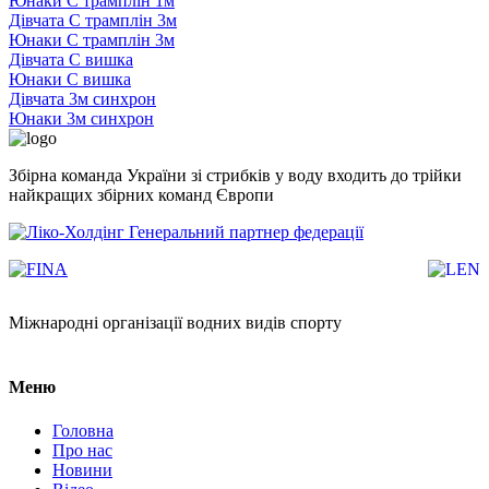
Юнаки С трамплін 1м
Дівчата С трамплін 3м
Юнаки С трамплін 3м
Дівчата С вишка
Юнаки С вишка
Дівчата 3м синхрон
Юнаки 3м синхрон
Збірна команда України зі стрибків у воду входить до трійки
найкращих збірних команд Європи
Генеральний партнер федерації
Міжнародні організації водних видів спорту
Меню
Головна
Про нас
Новини