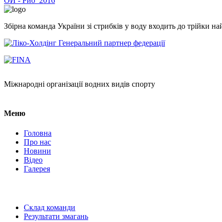
ОИ - Рио_2016
Збірна команда України зі стрибків у воду входить до трійки 
Генеральний партнер федерації
Міжнародні організації водних видів спорту
Меню
Головна
Про нас
Новини
Відео
Галерея
Склад команди
Результати змагань