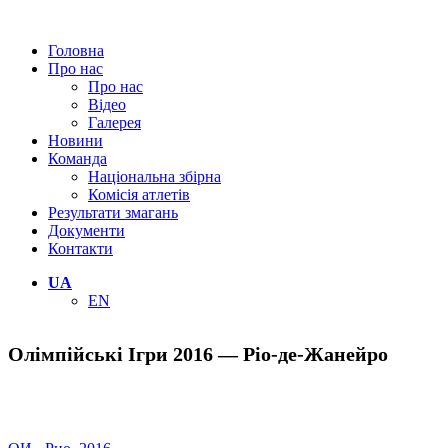
Головна
Про нас
Про нас
Відео
Галерея
Новини
Команда
Національна збірна
Комісія атлетів
Результати змагань
Документи
Контакти
UA
EN
Олімпійські Ігри 2016 — Ріо-де-Жанейро