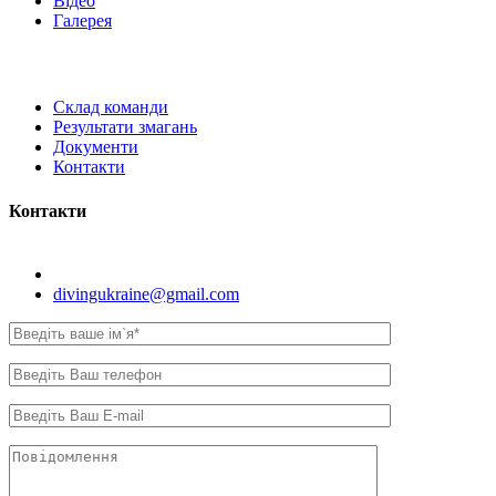
Відео
Галерея
Склад команди
Результати змагань
Документи
Контакти
Контакти
Київ, вул. Самійла Кішки, 8.
divingukraine@gmail.com