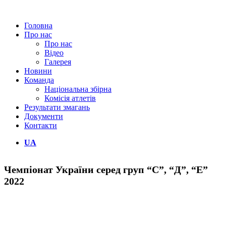
Головна
Про нас
Про нас
Відео
Галерея
Новини
Команда
Національна збірна
Комісія атлетів
Результати змагань
Документи
Контакти
UA
Чемпіонат України серед груп “С”, “Д”, “Е”
2022