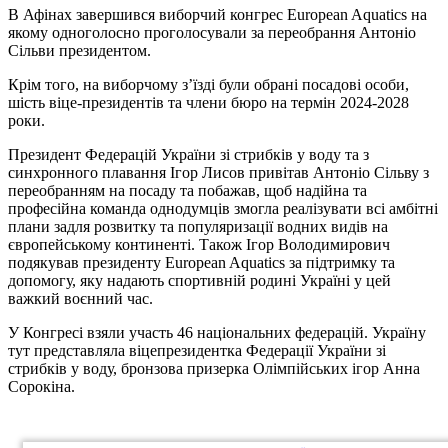
В Афінах завершився виборчий конгрес
European Aquatics
на
якому одноголосно проголосували за переобрання Антоніо
Сільви президентом.
Крім того, на виборчому з’їзді були обрані посадові особи,
шість віце-президентів та члени бюро на термін 2024-2028
роки.
Президент Федерацій України зі стрибків у воду та з
синхронного плавання Ігор Лисов привітав Антоніо Сільву з
переобранням на посаду та побажав, щоб надійна та
професійна команда однодумців змогла реалізувати всі амбітні
плани задля розвитку та популяризації водних видів на
європейському континенті. Також Ігор Володимирович
подякував президенту European Aquatics за підтримку та
допомогу, яку надають спортивній родині Україні у цей
важкий воєнний час.
У Конгресі взяли участь 46 національних федерацій. Україну
тут представляла віцепрезидентка Федерації України зі
стрибків у воду, бронзова призерка Олімпійських ігор Анна
Сорокіна.