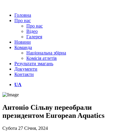
Головна
Про нас
Про нас
Відео
Галерея
Новини
Команда
Національна збірна
Комісія атлетів
Результати змагань
Документи
Контакти
UA
Антоніо Сільву переобрали
президентом European Aquatics
Субота 27 Січня, 2024